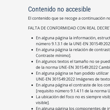
Contenido no accesible
El contenido que se recoge a continuación no
FALTA DE CONFORMIDAD CON REAL DECRET
En alguna página la información, estruc
número 9.1.3.1 de la UNE-EN 301549:2022
En alguna página la relación de contras
Contraste mínimo].
En algunos textos el tamaño no se puede
de la norma UNE-EN 301549:2022 Cambio
En alguna página se han podido utilizar
UNE-EN 301549:2022 Imágenes de texto]
En alguna página el contraste de los com
[requisito número 9.1.4.11 de la norma 
La ubicación del foco no es siempre vis
visible].
En alguna página los componentes de in